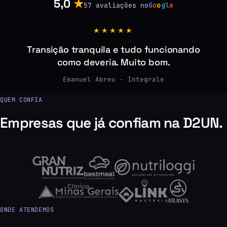
5,0
★
57 avaliações no
G
o
o
g
l
e
★★★★★
Transição tranquila e tudo funcionando
como deveria. Muito bom.
Emanuel Abreu · Integrale
QUEM CONFIA
Empresas que já confiam na D2UN.
ONDE ATENDEMOS