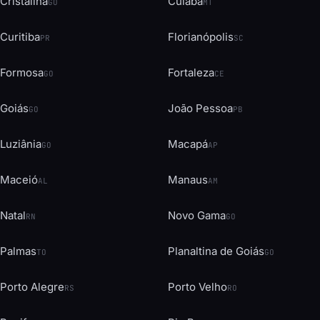
Cristalina
Cuiabá
GO
MT
Curitiba
Florianópolis
PR
SC
Formosa
Fortaleza
GO
CE
Goiás
João Pessoa
GO
PB
Luziânia
Macapá
GO
AP
Maceió
Manaus
AL
AM
Natal
Novo Gama
RN
GO
Palmas
Planaltina de Goiás
TO
GO
Porto Alegre
Porto Velho
RS
RO