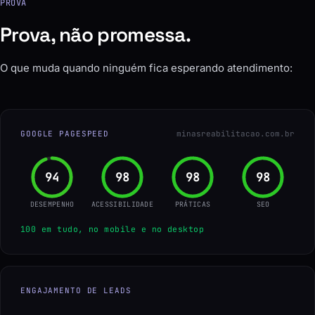
PROVA
Prova, não promessa.
O que muda quando ninguém fica esperando atendimento:
GOOGLE PAGESPEED
minasreabilitacao.com.br
96
100
100
100
DESEMPENHO
ACESSIBILIDADE
PRÁTICAS
SEO
100 em tudo, no mobile e no desktop
ENGAJAMENTO DE LEADS