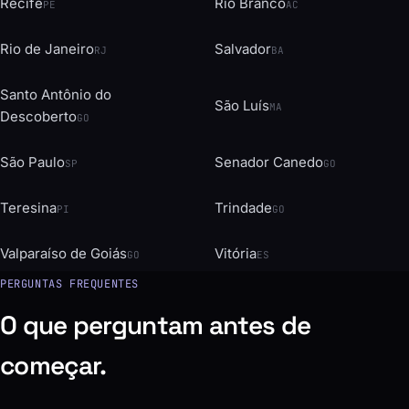
Recife
Rio Branco
PE
AC
Rio de Janeiro
Salvador
RJ
BA
Santo Antônio do
São Luís
MA
Descoberto
GO
São Paulo
Senador Canedo
SP
GO
Teresina
Trindade
PI
GO
Valparaíso de Goiás
Vitória
GO
ES
PERGUNTAS FREQUENTES
O que perguntam antes de
começar.