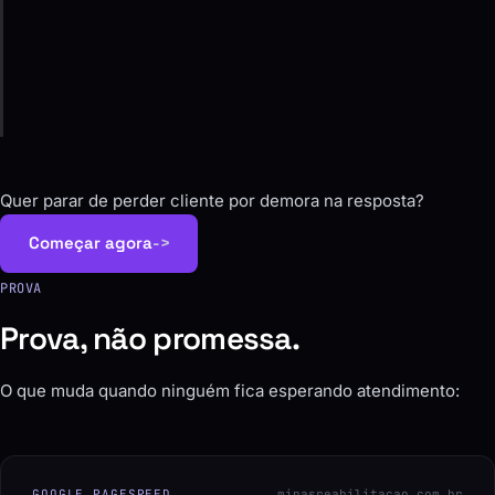
Ajuste
Acompanhamos as conversas e melhoramos o que
trava.
Quer parar de perder cliente por demora na resposta?
Começar agora
->
PROVA
Prova, não promessa.
O que muda quando ninguém fica esperando atendimento:
GOOGLE PAGESPEED
minasreabilitacao.com.br