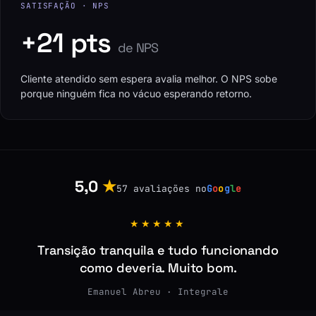
SATISFAÇÃO · NPS
+21 pts
de NPS
Cliente atendido sem espera avalia melhor. O NPS sobe
porque ninguém fica no vácuo esperando retorno.
5,0
★
57 avaliações no
G
o
o
g
l
e
★★★★★
Transição tranquila e tudo funcionando
como deveria. Muito bom.
Emanuel Abreu · Integrale