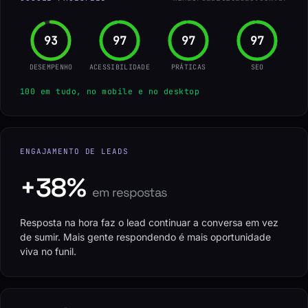
GOOGLE PAGESPEED
minasreabilitacao.com.br
96
100
100
100
DESEMPENHO
ACESSIBILIDADE
PRÁTICAS
SEO
100 em tudo, no mobile e no desktop
ENGAJAMENTO DE LEADS
+38%
em respostas
Resposta na hora faz o lead continuar a conversa em vez
de sumir. Mais gente respondendo é mais oportunidade
viva no funil.