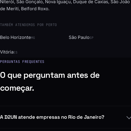
A cobertura se estende à região do Rio de Janeiro, incluindo
Niterói, São Gonçalo, Nova Iguaçu, Duque de Caxias, São João
de Meriti, Belford Roxo.
TAMBÉM ATENDEMOS POR PERTO
Belo Horizonte
São Paulo
MG
SP
Vitória
ES
PERGUNTAS FREQUENTES
O que perguntam antes de
começar.
A D2UN atende empresas no Rio de Janeiro?