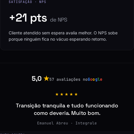
SATISFAÇÃO · NPS
+21 pts
de NPS
Cliente atendido sem espera avalia melhor. O NPS sobe
porque ninguém fica no vácuo esperando retorno.
5,0
★
57 avaliações no
G
o
o
g
l
e
★★★★★
Transição tranquila e tudo funcionando
como deveria. Muito bom.
Emanuel Abreu · Integrale