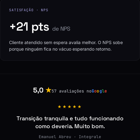
SATISFAÇÃO · NPS
+21 pts
de NPS
Cliente atendido sem espera avalia melhor. O NPS sobe
porque ninguém fica no vácuo esperando retorno.
5,0
★
57 avaliações no
G
o
o
g
l
e
★★★★★
Transição tranquila e tudo funcionando
como deveria. Muito bom.