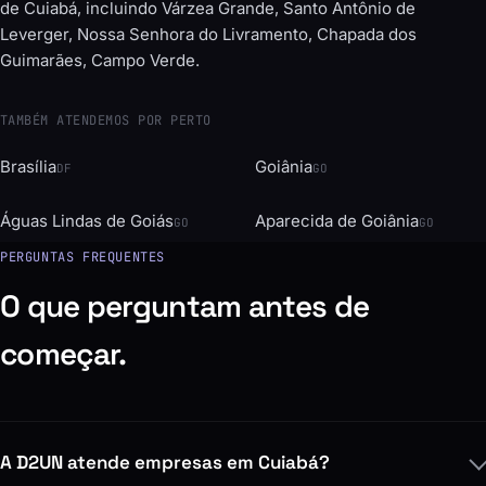
dos demais bairros de Cuiabá. A cobertura se estende à região
de Cuiabá, incluindo Várzea Grande, Santo Antônio de
Leverger, Nossa Senhora do Livramento, Chapada dos
Guimarães, Campo Verde.
TAMBÉM ATENDEMOS POR PERTO
Brasília
Goiânia
DF
GO
Águas Lindas de Goiás
Aparecida de Goiânia
GO
GO
PERGUNTAS FREQUENTES
O que perguntam antes de
começar.