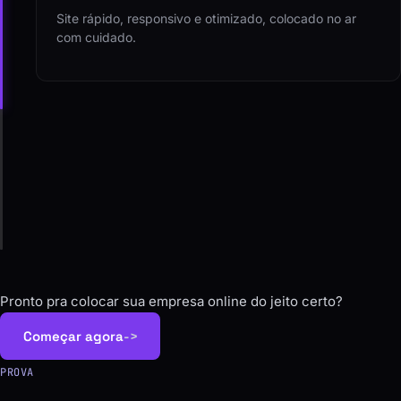
Site rápido, responsivo e otimizado, colocado no ar
com cuidado.
04
Evolução
Ajustes, melhorias e suporte pra ele continuar
rendendo.
Pronto pra colocar sua empresa online do jeito certo?
Começar agora
->
PROVA