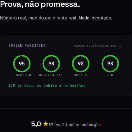
Prova, não promessa.
Número real, medido em cliente real. Nada inventado.
GOOGLE PAGESPEED
minasreabilitacao.com.br
96
100
100
100
DESEMPENHO
ACESSIBILIDADE
PRÁTICAS
SEO
100 em tudo, no mobile e no desktop
5,0
★
57 avaliações no
G
o
o
g
l
e