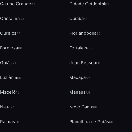
Campo Grande
Cidade Ocidental
MS
GO
Cristalina
Cuiabá
GO
MT
Curitiba
Florianópolis
PR
SC
Formosa
Fortaleza
GO
CE
Goiás
João Pessoa
GO
PB
Luziânia
Macapá
GO
AP
Maceió
Manaus
AL
AM
Natal
Novo Gama
RN
GO
Palmas
Planaltina de Goiás
TO
GO