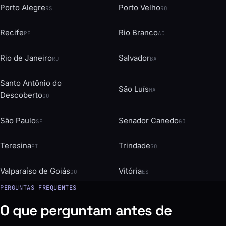
Porto Alegre
Porto Velho
RS
RO
Recife
Rio Branco
PE
AC
Rio de Janeiro
Salvador
RJ
BA
Santo Antônio do
São Luís
MA
Descoberto
GO
São Paulo
Senador Canedo
SP
GO
Teresina
Trindade
PI
GO
Valparaíso de Goiás
Vitória
GO
ES
PERGUNTAS FREQUENTES
O que perguntam antes de