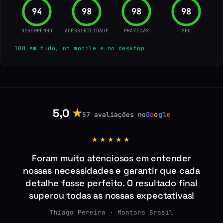
96
100
100
100
DESEMPENHO
ACESSIBILIDADE
PRÁTICAS
SEO
100 em tudo, no mobile e no desktop
5,0
★
57 avaliações no
G
o
o
g
l
e
★★★★★
Foram muito atenciosos em entender
nossas necessidades e garantir que cada
detalhe fosse perfeito. O resultado final
superou todas as nossas expectativas!
Thiago Pereira · Montara Brasil