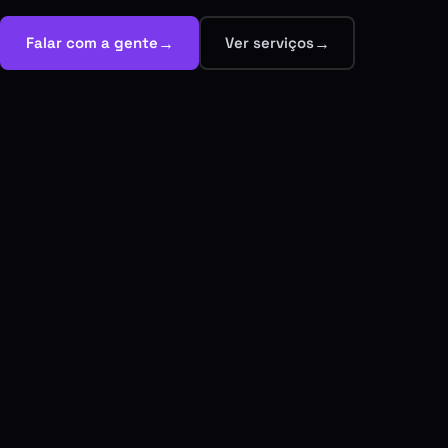
→
→
Falar com a gente
Ver serviços