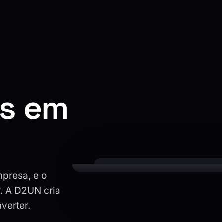
es em
mpresa, e o
r. A D2UN cria
verter.