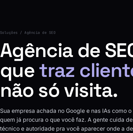
Soluções
/ Agência de SEO
Agência de SE
que
traz client
não só visita.
Sua empresa achada no Google e nas IAs como o
quem já procura o que você faz. A gente cuida de
técnico e autoridade pra você aparecer onde a d