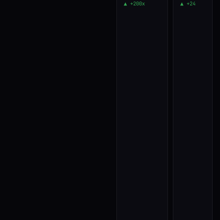
▲ +200x
▲ +24