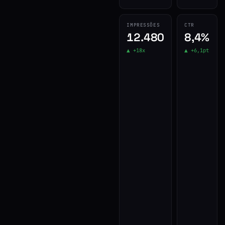
IMPRESSÕES
CTR
12.480
8,4%
▲ +18x
▲ +6,1pt