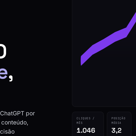
O
e
,
 ChatGPT por
CLIQUES /
POSIÇÃO
 conteúdo,
MÊS
MÉDIA
1.046
3,2
ecisão