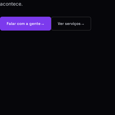
acontece.
→
→
Falar com a gente
Ver serviços