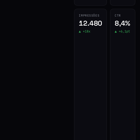
IMPRESSÕES
CTR
12.480
8,4%
▲ +18x
▲ +6,1pt