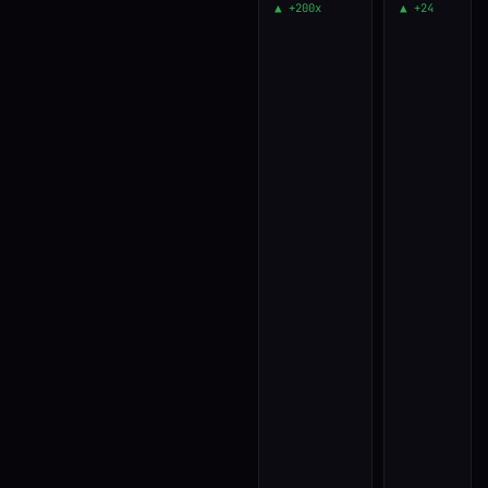
▲ +200x
▲ +24