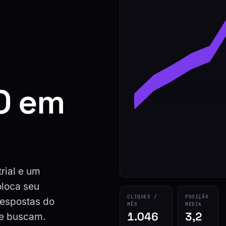
O em
rial e um
oloca seu
CLIQUES /
POSIÇÃO
respostas do
MÊS
MÉDIA
1.046
3,2
de buscam.