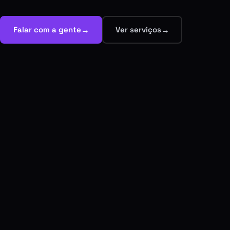
→
→
Falar com a gente
Ver serviços