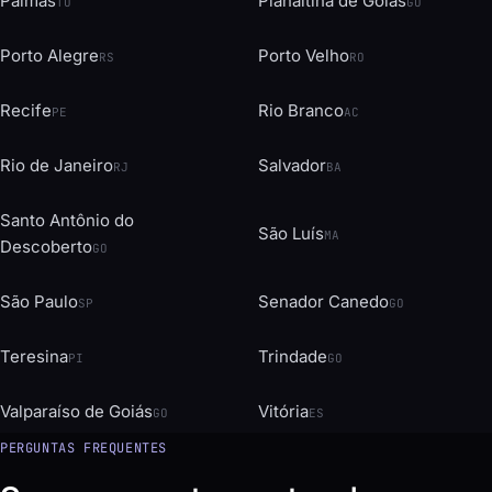
Palmas
Planaltina de Goiás
TO
GO
Porto Alegre
Porto Velho
RS
RO
Recife
Rio Branco
PE
AC
Rio de Janeiro
Salvador
RJ
BA
Santo Antônio do
São Luís
MA
Descoberto
GO
São Paulo
Senador Canedo
SP
GO
Teresina
Trindade
PI
GO
Valparaíso de Goiás
Vitória
GO
ES
PERGUNTAS FREQUENTES