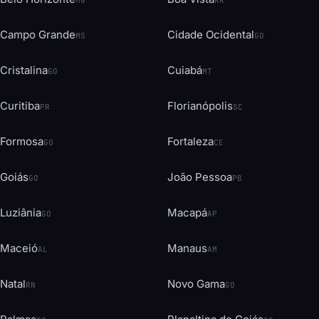
MG
RR
Campo Grande
Cidade Ocidental
MS
GO
Cristalina
Cuiabá
GO
MT
Curitiba
Florianópolis
PR
SC
Formosa
Fortaleza
GO
CE
Goiás
João Pessoa
GO
PB
Luziânia
Macapá
GO
AP
Maceió
Manaus
AL
AM
Natal
Novo Gama
RN
GO