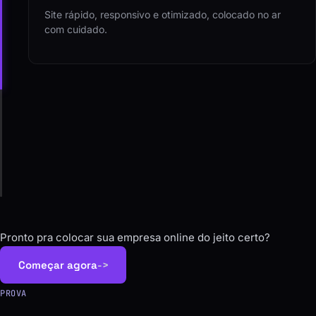
Site rápido, responsivo e otimizado, colocado no ar
com cuidado.
04
Evolução
Ajustes, melhorias e suporte pra ele continuar
rendendo.
Pronto pra colocar sua empresa online do jeito certo?
Começar agora
->
PROVA