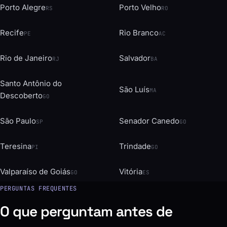
Porto Alegre
Porto Velho
RS
RO
Recife
Rio Branco
PE
AC
Rio de Janeiro
Salvador
RJ
BA
Santo Antônio do
São Luís
MA
Descoberto
GO
São Paulo
Senador Canedo
SP
GO
Teresina
Trindade
PI
GO
Valparaíso de Goiás
Vitória
GO
ES
PERGUNTAS FREQUENTES
O que perguntam antes de