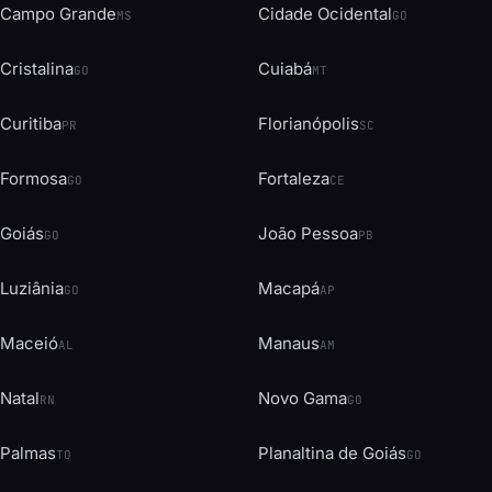
Campo Grande
Cidade Ocidental
MS
GO
Cristalina
Cuiabá
GO
MT
Curitiba
Florianópolis
PR
SC
Formosa
Fortaleza
GO
CE
Goiás
João Pessoa
GO
PB
Luziânia
Macapá
GO
AP
Maceió
Manaus
AL
AM
Natal
Novo Gama
RN
GO
Palmas
Planaltina de Goiás
TO
GO