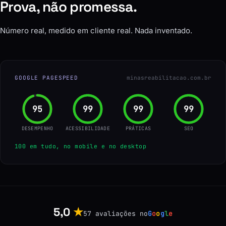
Prova, não promessa.
Número real, medido em cliente real. Nada inventado.
GOOGLE PAGESPEED
minasreabilitacao.com.br
96
100
100
100
DESEMPENHO
ACESSIBILIDADE
PRÁTICAS
SEO
100 em tudo, no mobile e no desktop
5,0
★
57 avaliações no
G
o
o
g
l
e