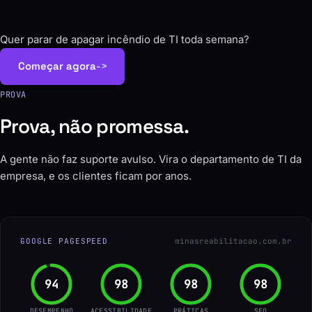
Quer parar de apagar incêndio de TI toda semana?
Começar agora
->
PROVA
Prova, não promessa.
A gente não faz suporte avulso. Vira o departamento de TI da
empresa, e os clientes ficam por anos.
GOOGLE PAGESPEED
minasreabilitacao.com.br
96
100
100
100
DESEMPENHO
ACESSIBILIDADE
PRÁTICAS
SEO