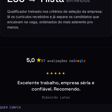
em minutos
Qualificador treinado nos critérios de seleção da empresa:
lê os currículos recebidos e já separa os candidatos que
encaixam na vaga, ordenados do mais aderente pro
menos.
5,0
★
57 avaliações no
G
o
o
g
l
e
★★★★★
Excelente trabalho, empresa séria e
confiável. Recomendo.
Ribeirão Latas
QUEM CONFIA