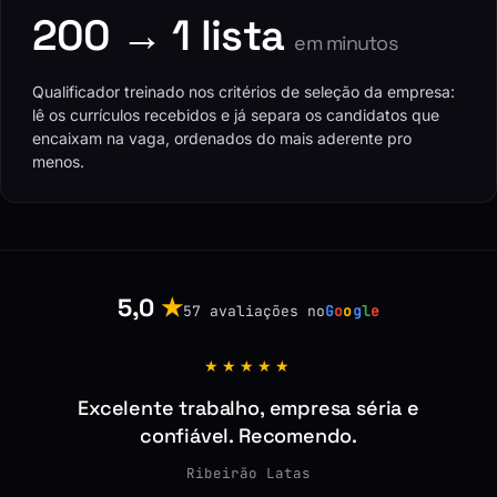
200 → 1 lista
em minutos
Qualificador treinado nos critérios de seleção da empresa:
lê os currículos recebidos e já separa os candidatos que
encaixam na vaga, ordenados do mais aderente pro
menos.
5,0
★
57 avaliações no
G
o
o
g
l
e
★★★★★
Excelente trabalho, empresa séria e
confiável. Recomendo.
Ribeirão Latas