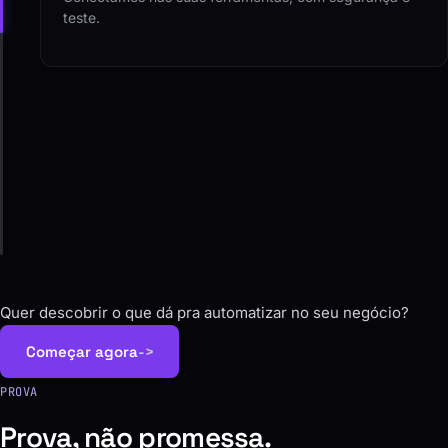
teste.
04
Operação
O agente roda, a gente monitora e melhora junto com
você.
Quer descobrir o que dá pra automatizar no seu negócio?
Começar agora
->
PROVA
Prova, não promessa.